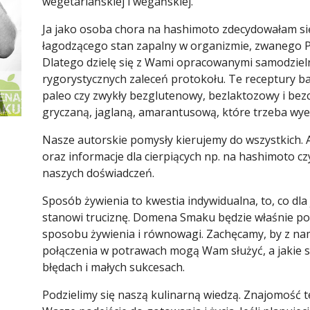
wegetariańskiej i wegańskiej.
Ja jako osoba chora na hashimoto zdecydowałam si
łagodzącego stan zapalny w organizmie, zwanego 
Dlatego dzielę się z Wami opracowanymi samodziel
rygorystycznych zaleceń protokołu. Te receptury ba
paleo czy zwykły bezglutenowy, bezlaktozowy i bez
gryczaną, jaglaną, amarantusową, które trzeba wye
Nasze autorskie pomysły kierujemy do wszystkich. A
oraz informacje dla cierpiących np. na hashimoto c
naszych doświadczeń.
Sposób żywienia to kwestia indywidualna, to, co dla
stanowi truciznę. Domena Smaku będzie właśnie 
sposobu żywienia i równowagi. Zachęcamy, by z nami 
połączenia w potrawach mogą Wam służyć, a jakie s
błędach i małych sukcesach.
Podzielimy się naszą kulinarną wiedzą. Znajomość t