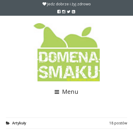
Jedz dobrze i żyj zdrowo
Menu
Artykuły
18 postów