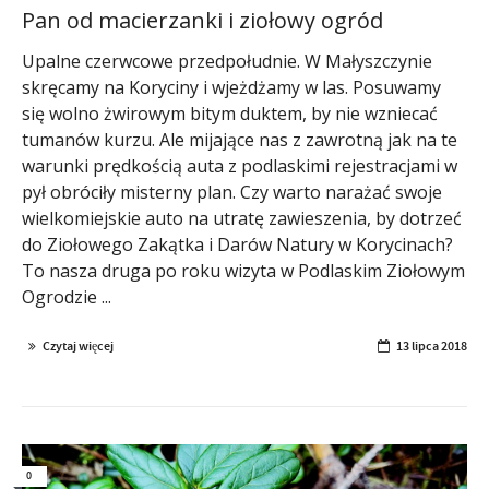
Pan od macierzanki i ziołowy ogród
Upalne czerwcowe przedpołudnie. W Małyszczynie
skręcamy na Koryciny i wjeżdżamy w las. Posuwamy
się wolno żwirowym bitym duktem, by nie wzniecać
tumanów kurzu. Ale mijające nas z zawrotną jak na te
warunki prędkością auta z podlaskimi rejestracjami w
pył obróciły misterny plan. Czy warto narażać swoje
wielkomiejskie auto na utratę zawieszenia, by dotrzeć
do Ziołowego Zakątka i Darów Natury w Korycinach?
To nasza druga po roku wizyta w Podlaskim Ziołowym
Ogrodzie ...
Czytaj więcej
13 lipca 2018
0