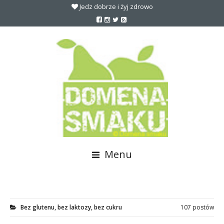
Jedz dobrze i żyj zdrowo
Menu
Bez glutenu, bez laktozy, bez cukru
107 postów