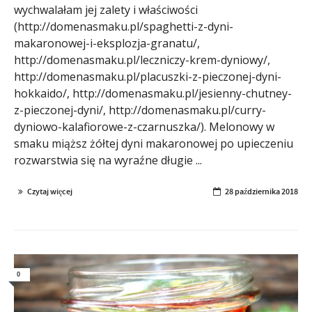
wychwalałam jej zalety i właściwości
(http://domenasmaku.pl/spaghetti-z-dyni-
makaronowej-i-eksplozja-granatu/,
http://domenasmaku.pl/leczniczy-krem-dyniowy/,
http://domenasmaku.pl/placuszki-z-pieczonej-dyni-
hokkaido/, http://domenasmaku.pl/jesienny-chutney-
z-pieczonej-dyni/, http://domenasmaku.pl/curry-
dyniowo-kalafiorowe-z-czarnuszka/). Melonowy w
smaku miąższ żółtej dyni makaronowej po upieczeniu
rozwarstwia się na wyraźne długie ...
Czytaj więcej
28 października 2018
0