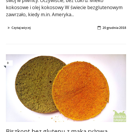
swój w piwnicy. Oczywiście, bez cukru. Mleko
kokosowe i olej kokosowy W świecie bezglutenowym
zawrzało, kiedy m.in. Ameryka...
Czytaj więcej
20 grudnia 2018
0
Biszkopt bez glutenu z mąką ryżową