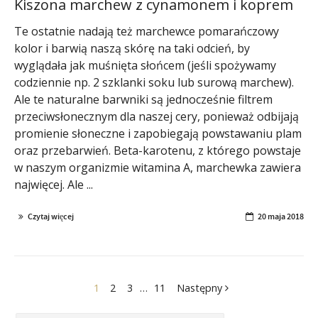
Kiszona marchew z cynamonem i koprem
Te ostatnie nadają też marchewce pomarańczowy
kolor i barwią naszą skórę na taki odcień, by
wyglądała jak muśnięta słońcem (jeśli spożywamy
codziennie np. 2 szklanki soku lub surową marchew).
Ale te naturalne barwniki są jednocześnie filtrem
przeciwsłonecznym dla naszej cery, ponieważ odbijają
promienie słoneczne i zapobiegają powstawaniu plam
oraz przebarwień. Beta-karotenu, z którego powstaje
w naszym organizmie witamina A, marchewka zawiera
najwięcej. Ale ...
Czytaj więcej
20 maja 2018
1
2
3
…
11
Następny