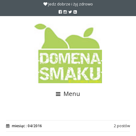
Jedz dobrze i żyj zdrowo
Menu
miesiąc : 04/2016
2 postów