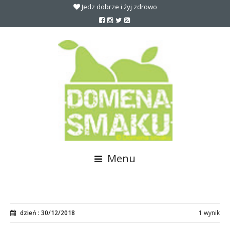
Jedz dobrze i żyj zdrowo
Menu
dzień : 30/12/2018
1 wynik