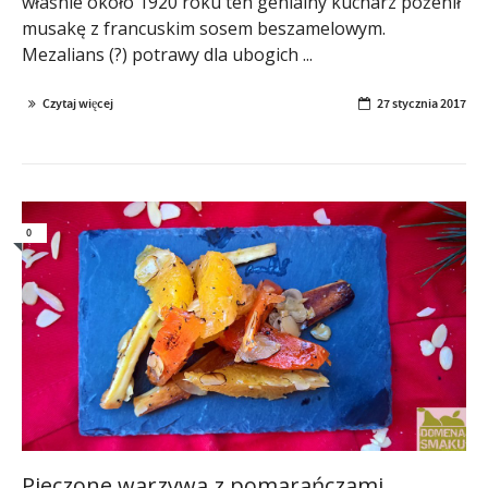
właśnie około 1920 roku ten genialny kucharz pożenił
musakę z francuskim sosem beszamelowym.
Mezalians (?) potrawy dla ubogich ...
Czytaj więcej
27 stycznia 2017
0
Pieczone warzywa z pomarańczami