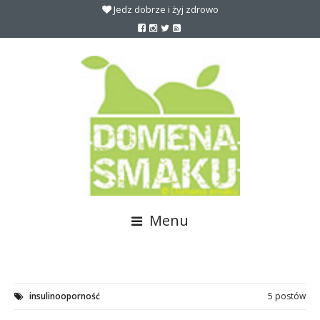
Jedz dobrze i żyj zdrowo
Menu
insulinooporność
5 postów