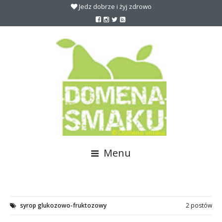
Jedz dobrze i żyj zdrowo
Menu
syrop glukozowo-fruktozowy
2 postów