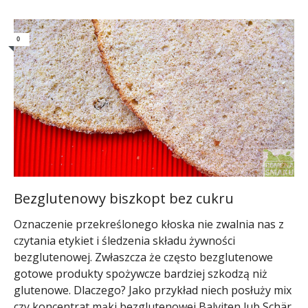
0
Bezglutenowy biszkopt bez cukru
Oznaczenie przekreślonego kłoska nie zwalnia nas z
czytania etykiet i śledzenia składu żywności
bezglutenowej. Zwłaszcza że często bezglutenowe
gotowe produkty spożywcze bardziej szkodzą niż
glutenowe. Dlaczego? Jako przykład niech posłuży mix
czy koncentrat mąki bezglutenowej Balviten lub Schär