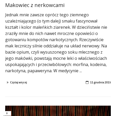
Makowiec z nerkowcami
Jednak mnie zawsze oprócz tego ziemnego
uzależniającego (o tym dalej) smaku fascynował
kształt i kolor maleńkich ziarenek. W dzieciństwie nie
zraziły mnie do nich nawet mroczne opowieści o
gotowaniu kompotów narkotycznych. Rzeczywiście
mak leczniczy silnie oddziałuje na układ nerwowy. Na
bazie opium, czyli wysuszonego soku mlecznego z
jego makówki, powstają mocne leki o właściwościach
uspokajających i przeciwbólowych: morfina, kodeina,
narkotyna, papaweryna. W medycynie ...
Czytaj więcej
11 grudnia 2015
0