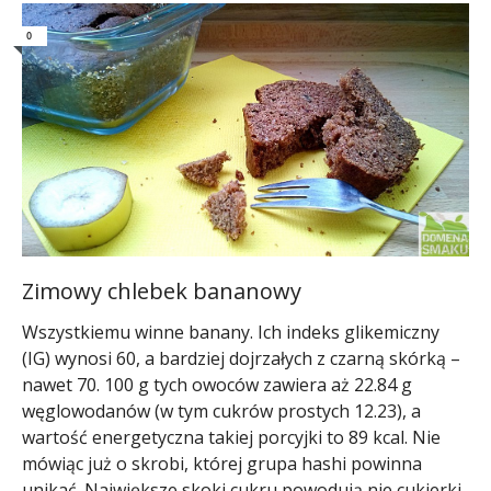
0
Zimowy chlebek bananowy
Wszystkiemu winne banany. Ich indeks glikemiczny
(IG) wynosi 60, a bardziej dojrzałych z czarną skórką –
nawet 70. 100 g tych owoców zawiera aż 22.84 g
węglowodanów (w tym cukrów prostych 12.23), a
wartość energetyczna takiej porcyjki to 89 kcal. Nie
mówiąc już o skrobi, której grupa hashi powinna
unikać. Największe skoki cukru powodują nie cukierki