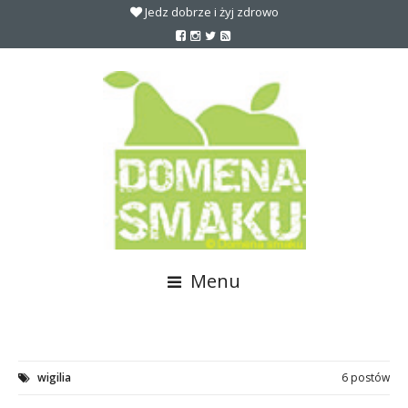
Jedz dobrze i żyj zdrowo
Menu
wigilia
6 postów