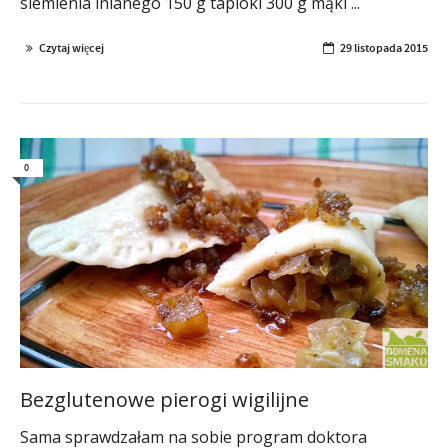
siemienia lnianego 150 g tapioki 300 g mąki ...
Czytaj więcej
29 listopada 2015
0
Bezglutenowe pierogi wigilijne
Sama sprawdzałam na sobie program doktora