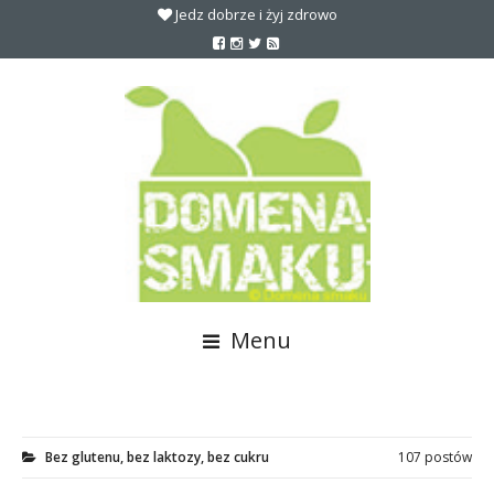
Jedz dobrze i żyj zdrowo
Menu
Bez glutenu, bez laktozy, bez cukru
107 postów