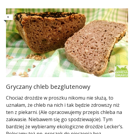
4
Gryczany chleb bezglutenowy
Chociaż drożdże w proszku nikomu nie służą, to
uznałam, że chleb na nich i tak będzie zdrowszy niż
ten z piekarni. (Ale opracowujemy przepis chleba na
zakwasie. Niebawem się go spodziewajcie). Tym
bardziej że wybieramy ekologiczne drożdże Lecker’s.
Polecamy też np. proszek do pieczenia bez