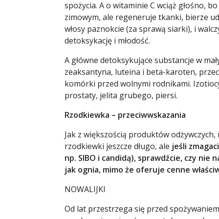
spożycia. A o witaminie C wciąż głośno, b
zimowym, ale regeneruje tkanki, bierze u
włosy paznokcie (za sprawą siarki), i wal
detoksykację i młodość.
A główne detoksykujące substancje w mały
zeaksantyna, luteina i beta-karoten, przec
komórki przed wolnymi rodnikami.
Izotio
prostaty, jelita grubego, piersi.
Rzodkiewka – przeciwwskazania
Jak z większością produktów odżywczych,
rzodkiewki jeszcze długo, ale
jeśli zmagac
np. SIBO i candidą), sprawdźcie, czy nie 
jak ognia, mimo że oferuje cenne właści
NOWALIJKI
Od lat przestrzega się przed spożywanie