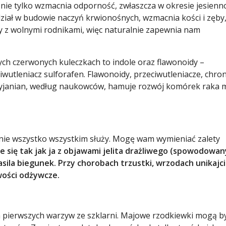
o nie tylko wzmacnia odporność, zwłaszcza w okresie jesienn
dział w budowie naczyń krwionośnych, wzmacnia kości i zęby
czy z wolnymi rodnikami, więc naturalnie zapewnia nam
ch czerwonych kuleczkach to indole oraz flawonoidy –
iwutleniacz sulforafen. Flawonoidy, przeciwutleniacze, chro
cyjanian, według naukowców, hamuje rozwój komórek raka m
 nie wszystko wszystkim służy. Mogę wam wymieniać zalety
ie się tak jak ja z objawami jelita drażliwego (spowodowa
nasila biegunek. Przy chorobach trzustki, wrzodach unikajci
wości odżywcze.
m pierwszych warzyw ze szklarni. Majowe rzodkiewki mogą b