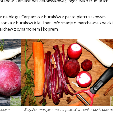
tanów. Zamiast nas detoksykować, będą tylko truć. Ja ich
uż na blogu:
Carpaccio z buraków z pesto pietruszkowym
,
szonka z buraków à la Hnat
. Informacje o marchewce znajdzi
archew z cynamonem i koprem
.
 innymi
Wszystkie warzywa można pokroić w cienkie paski obiera