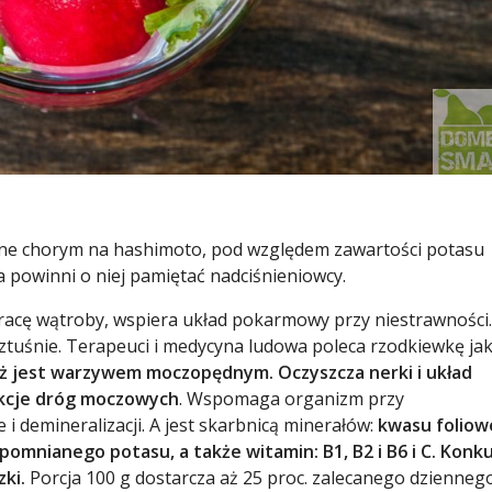
ecane chorym na hashimoto, pod względem zawartości potasu
a powinni o niej pamiętać nadciśnieniowcy.
racę wątroby, wspiera układ pokarmowy przy niestrawności.
rztuśnie. Terapeuci i medycyna ludowa poleca rzodkiewkę ja
ż jest warzywem moczopędnym. Oczyszcza nerki i układ
fekcje dróg moczowych
. Wspomaga organizm przy
 i demineralizacji. A jest skarbnicą minerałów:
kwasu foliow
pomnianego potasu, a także witamin: B1, B2 i B6 i C. Konk
zki.
Porcja 100 g dostarcza aż 25 proc. zalecanego dzienneg