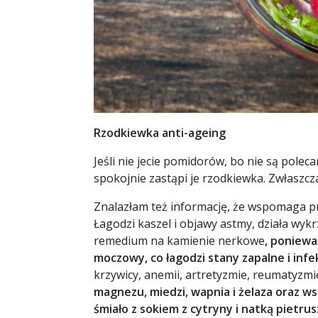
Rzodkiewka anti-ageing
Jeśli nie jecie pomidorów, bo nie są pol
spokojnie zastąpi je rzodkiewka. Zwłaszcz
Znalazłam też informację, że wspomaga p
Łagodzi kaszel i objawy astmy, działa wyk
remedium na kamienie nerkowe
, poniewa
moczowy, co łagodzi stany zapalne i in
krzywicy, anemii, artretyzmie, reumatyzmie
magnezu, miedzi, wapnia i żelaza oraz ws
śmiało z sokiem z cytryny i natką pietrus