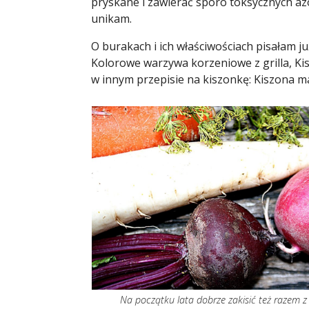
pryskane i zawierać sporo toksycznych azo
unikam.
O burakach i ich właściwościach pisałam j
Kolorowe warzywa korzeniowe z grilla
,
Ki
w innym przepisie na kiszonkę:
Kiszona m
Na początku lata dobrze zakisić też razem z