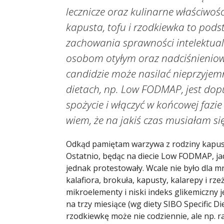
lecznicze oraz kulinarne właściwości
kapusta, tofu i rzodkiewka to pod
zachowania sprawności intelektual
osobom otyłym oraz nadciśnieniowc
candidzie może nasilać nieprzyjemn
dietach, np. Low FODMAP, jest dopus
spożycie i włączyć w końcowej fazie
wiem, że na jakiś czas musiałam si
Odkąd pamiętam warzywa z rodziny kapust
Ostatnio, będąc na diecie Low FODMAP, jad
jednak protestowały. Wcale nie było dla m
kalafiora, brokuła, kapusty, kalarepy i rz
mikroelementy i niski indeks glikemiczny 
na trzy miesiące (wg diety SIBO Specific D
rzodkiewkę może nie codziennie, ale np. r