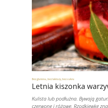
Bez glutenu, bez laktozy, bez cukru
Letnia kiszonka warz
Kulista lub podłużna. Bywają gatunk
czerwone i różowe. Rzodkiewkę znali 