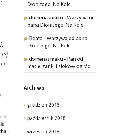
Dionizego. Na Kole
domenasmaku
-
Warzywa od
pana Dionizego. Na Kole
Beata
-
Warzywa od pana
ch
Dionizego. Na Kole
jej
domenasmaku
-
Pan od
 i
macierzanki i ziołowy ogród
Archiwa
a
grudzień 2018
ich
październik 2018
ła,
ha i
wrzesień 2018