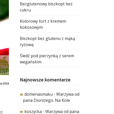
Bezglutenowy biszkopt bez
cukru
Kolorowy tort z kremem
kokosowym
Biszkopt bez glutenu z mąką
ryżową
Śledź pod pierzynką z serem
wegańskim
Najnowsze komentarze
ia 2018
domenasmaku
-
Warzywa od
pana Dionizego. Na Kole
ej
koszycka
-
Warzywa od pana