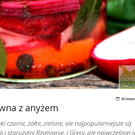
30 sierpn
ywna z anyżem
i czarne, żółte, zielone, ale najpopularniejsze są
i starożytni Rzymianie, i Grecy, ale najwcześniej j