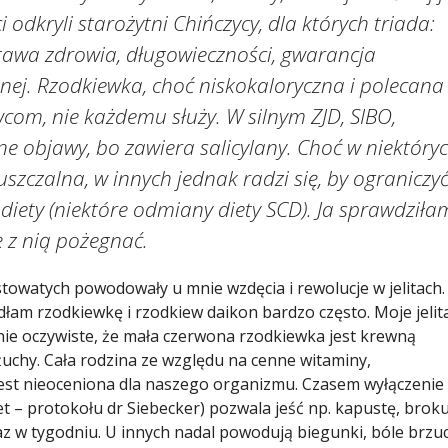
 odkryli starożytni Chińczycy, dla których triada:
stawa zdrowia, długowieczności, gwarancja
nej. Rzodkiewka, choć niskokaloryczna i polecana
om, nie każdemu służy. W silnym ZJD, SIBO,
e objawy, bo zawiera salicylany. Choć w niektóry
zczalna, w innych jednak radzi się, by ograniczyć 
 diety (niektóre odmiany diety SCD). Ja sprawdziłam
ę z nią pożegnać.
owatych powodowały u mnie wzdęcia i rewolucje w jelitach.
łam rzodkiewkę i rzodkiew daikon bardzo często. Moje jelit
nie oczywiste, że mała czerwona rzodkiewka jest krewną
eżuchy. Cała rodzina ze względu na cenne witaminy,
jest nieoceniona dla naszego organizmu. Czasem wyłączenie 
iet – protokołu dr Siebecker) pozwala jeść np. kapustę, broku
az w tygodniu. U innych nadal powodują biegunki, bóle brzuc