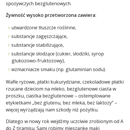
spożywczych bezglutenowych.
Żywność wysoko przetworzona zawiera:
utwardzone tłuszcze roślinne,
substancje zagęszczające,
substancje stabilizujące,
substancje słodzące (cukier, słodziki, syrop
glukozowo-fruktozowy),
wzmacniacze smaku (np. glutaminian sodu).
Wafle ryżowe, płatki kukurydziane, czekoladowe płatki
rzucane dzieciom na mleko, bezglutenowe ciasta w
proszku, ciastka bezglutenowe – ostemplowane
etykietkami „bez glutenu, bez mleka, bez laktozy” –
więcej wyrządzają nam szkody niż pożytku.
Dlatego w nowy rok wejdźmy uczciwie zrobionym od A
do Z tiramisu. Sami robimy mieszankę mąki