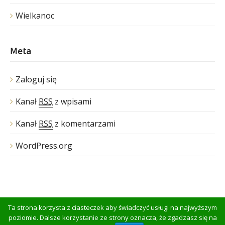
Wielkanoc
Meta
Zaloguj się
Kanał
RSS
z wpisami
Kanał
RSS
z komentarzami
WordPress.org
Ta strona korzysta z ciasteczek aby świadczyć usługi na najwyższym
© Copyright 2015
domenasmaku.pl
poziomie. Dalsze korzystanie ze strony oznacza, że zgadzasz się na