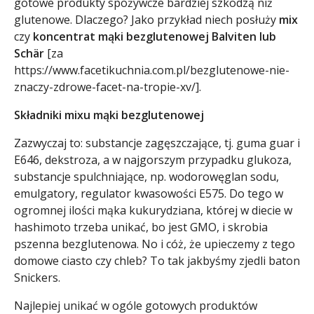
gotowe produkty spożywcze bardziej szkodzą niż
glutenowe. Dlaczego? Jako przykład niech posłuży
mix
czy
koncentrat mąki bezglutenowej Balviten lub
Schär
[za
https://www.facetikuchnia.com.pl/bezglutenowe-nie-
znaczy-zdrowe-facet-na-tropie-xv/
].
Składniki mixu mąki bezglutenowej
Zazwyczaj to: substancje zagęszczające, tj. guma guar i
E646, dekstroza, a w najgorszym przypadku glukoza,
substancje spulchniające, np. wodorowęglan sodu,
emulgatory, regulator kwasowości E575. Do tego w
ogromnej ilości mąka kukurydziana, której w diecie w
hashimoto trzeba unikać, bo jest GMO, i skrobia
pszenna bezglutenowa. No i cóż, że upieczemy z tego
domowe ciasto czy chleb? To tak jakbyśmy zjedli baton
Snickers.
Najlepiej unikać w ogóle gotowych produktów