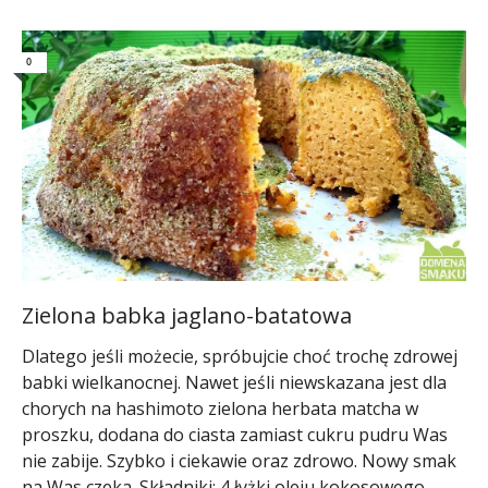
0
Zielona babka jaglano-batatowa
Dlatego jeśli możecie, spróbujcie choć trochę zdrowej
babki wielkanocnej. Nawet jeśli niewskazana jest dla
chorych na hashimoto zielona herbata matcha w
proszku, dodana do ciasta zamiast cukru pudru Was
nie zabije. Szybko i ciekawie oraz zdrowo. Nowy smak
na Was czeka. Składniki: 4 łyżki oleju kokosowego