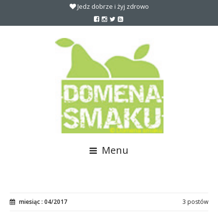
Jedz dobrze i żyj zdrowo
Menu
miesiąc : 04/2017
3 postów