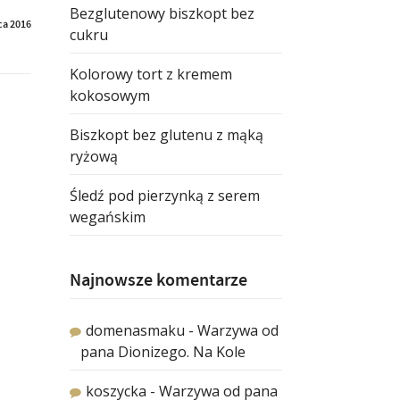
Bezglutenowy biszkopt bez
ca 2016
cukru
Kolorowy tort z kremem
kokosowym
Biszkopt bez glutenu z mąką
ryżową
Śledź pod pierzynką z serem
wegańskim
Najnowsze komentarze
domenasmaku
-
Warzywa od
pana Dionizego. Na Kole
koszycka
-
Warzywa od pana