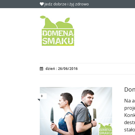
Jedz dobrze i żyj zdrowo
dzień : 26/06/2016
Dom
0
Na a
proj
Konk
dest
stał