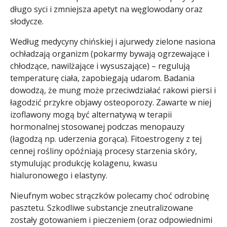
długo syci i zmniejsza apetyt na węglowodany oraz
słodycze.
Według medycyny chińskiej i ajurwedy zielone nasiona
ochładzają organizm (pokarmy bywają ogrzewające i
chłodzące, nawilżające i wysuszające) – regulują
temperaturę ciała, zapobiegają udarom. Badania
dowodzą, że mung może przeciwdziałać rakowi piersi i
łagodzić przykre objawy osteoporozy. Zawarte w niej
izoflawony mogą być alternatywą w terapii
hormonalnej stosowanej podczas menopauzy
(łagodzą np. uderzenia gorąca). Fitoestrogeny z tej
cennej rośliny opóźniają procesy starzenia skóry,
stymulując produkcję kolagenu, kwasu
hialuronowego i elastyny.
Nieufnym wobec strączków polecamy choć odrobinę
pasztetu. Szkodliwe substancje zneutralizowane
zostały gotowaniem i pieczeniem (oraz odpowiednimi