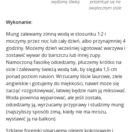
wędzoną śliwką
prezentuje się na
świątecznym stole
Wykonanie:
Mung zalewamy zimną wodą w stosunku 1:2 i
moczymy przez noc lub cały dzień, albo przynajmniej 4
godziny. Możemy dzień wcześniej ugotować warzywa i
zostawić wywar do barszczu lub innej zupy.
Namoczoną fasolkę odcedzamy, płuczemy krótko na
sicie i zalewamy świeżą wodą tak, by sięgała 1,5 cm
ponad poziom nasion. Wrzucamy liście laurowe, ziele
angielskie i gotujemy do miękkości, nawet może się
zacząć rozgotowywać, łatwiej będzie nam ją miksować.
Woda powinna wyparować, ale jeśli została,
odcedzamy ją, wyrzucamy przyprawy i studzimy mung
(najszybszy sposób zimą, kiedy nie ma mrozu,
wystawić ją na balkon).
Szklane foremki smarujemy olejem kokosowym i