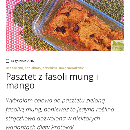
14 grudnia 2016
Bez glutenu, bez laktozy, bez cukru
|
Boże Narodzenie
Pasztet z fasoli mung i
mango
Wybrałam celowo do pasztetu zieloną
fasolkę mung, ponieważ to jedyna roślina
strączkowa dozwolona w niektórych
wariantach diety Protokół