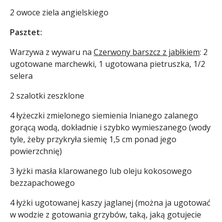
2 owoce ziela angielskiego
Pasztet:
Warzywa z wywaru na
Czerwony barszcz z jabłkiem
: 2
ugotowane marchewki, 1 ugotowana pietruszka, 1/2
selera
2 szalotki zeszklone
4 łyżeczki zmielonego siemienia lnianego zalanego
gorącą wodą, dokładnie i szybko wymieszanego (wody
tyle, żeby przykryła siemię 1,5 cm ponad jego
powierzchnię)
3 łyżki masła klarowanego lub oleju kokosowego
bezzapachowego
4 łyżki ugotowanej kaszy jaglanej (można ja ugotować
w wodzie z gotowania grzybów, taką, jaką gotujecie