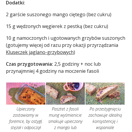
Dodatki:
2 garście suszonego mango ciętego (bez cukru)
15 g wędzonych węgierek z pestką (bez cukru)
10 g namoczonych i ugotowanych grzybów suszonych
(gotujemy więcej od razu przy okazji przyrządzania
Kluseczek jaglano-grzybowych
)
Czas przygotowania:
2,5 godziny + noc lub
przynajmniej 4 godziny na moczenie fasoli
Upieczony
Pasztet z fasoli
Po przestygnięciu
zostawiamy w
mung wyśmienicie
zachowuje idealną
foremce, by ostygł,
smakuje upieczony
konsystencję i
stężał i odpoczął
z mango lub
wspaniale