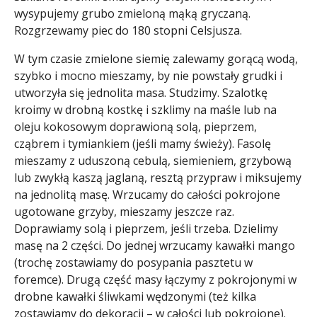
wysypujemy grubo zmieloną mąką gryczaną.
Rozgrzewamy piec do 180 stopni Celsjusza.
W tym czasie zmielone siemię zalewamy gorącą wodą,
szybko i mocno mieszamy, by nie powstały grudki i
utworzyła się jednolita masa. Studzimy. Szalotkę
kroimy w drobną kostkę i szklimy na maśle lub na
oleju kokosowym doprawioną solą, pieprzem,
cząbrem i tymiankiem (jeśli mamy świeży). Fasolę
mieszamy z uduszoną cebulą, siemieniem, grzybową
lub zwykłą kaszą jaglaną, resztą przypraw i miksujemy
na jednolitą masę. Wrzucamy do całości pokrojone
ugotowane grzyby, mieszamy jeszcze raz.
Doprawiamy solą i pieprzem, jeśli trzeba. Dzielimy
masę na 2 części. Do jednej wrzucamy kawałki mango
(trochę zostawiamy do posypania pasztetu w
foremce). Drugą część masy łączymy z pokrojonymi w
drobne kawałki śliwkami wędzonymi (też kilka
zostawiamy do dekoracji – w całości lub pokrojone).