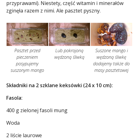
przyprawami). Niestety, część witamin i minerałów
zginęła razem z nimi. Ale pasztet pyszny.
Pasztet przed
Lub pokrojoną
Suszone mango i
pieczeniem
wędzoną śliwką
wędzoną śliwkę
posypujemy
dodajemy także do
suszonym mango
masy pasztetowej
Składniki na 2 szklane keksówki (24 x 10 cm):
Fasola:
400 g zielonej fasoli mung
Woda
2 liście laurowe