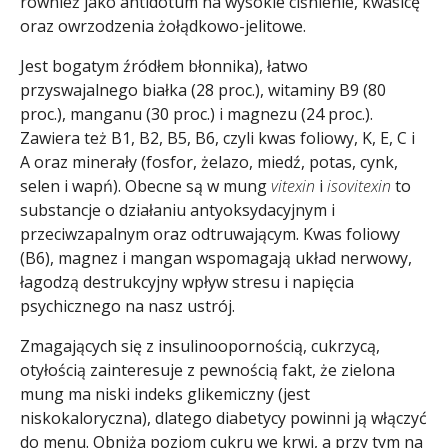
również jako antidotum na wysokie ciśnienie, kwasicę
oraz owrzodzenia żołądkowo-jelitowe.
Jest bogatym źródłem błonnika), łatwo
przyswajalnego białka (28 proc.), witaminy B9 (80
proc.), manganu (30 proc.) i magnezu (24 proc.).
Zawiera też B1, B2, B5, B6, czyli kwas foliowy, K, E, C i
A oraz minerały (fosfor, żelazo, miedź, potas, cynk,
selen i wapń). Obecne są w mung
vitexin
i
isovitexin
to
substancje o działaniu antyoksydacyjnym i
przeciwzapalnym oraz odtruwającym. Kwas foliowy
(B6), magnez i mangan wspomagają układ nerwowy,
łagodzą destrukcyjny wpływ stresu i napięcia
psychicznego na nasz ustrój.
Zmagających się z insulinoopornością, cukrzycą,
otyłością zainteresuje z pewnością fakt, że zielona
mung ma niski indeks glikemiczny (jest
niskokaloryczna), dlatego diabetycy powinni ją włączyć
do menu. Obniża poziom cukru we krwi, a przy tym na